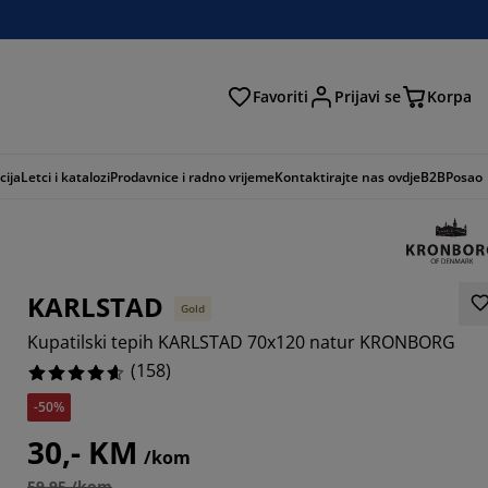
Favoriti
Prijavi se
Korpa
ži
cija
Letci i katalozi
Prodavnice i radno vrijeme
Kontaktirajte nas ovdje
B2B
Posao
KARLSTAD
Gold
Kupatilski tepih KARLSTAD 70x120 natur KRONBORG
(
158
)
-50%
328%
30,- KM
/kom
696%
59,95 /kom