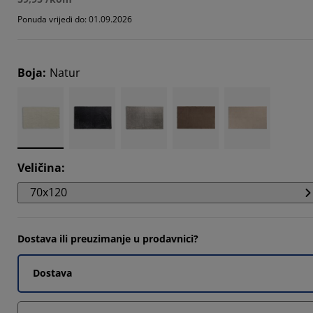
038%
Ponuda vrijedi do: 01.09.2026
443%
519%
Boja
:
Natur
Veličina
:
70x120
Dostava ili preuzimanje u prodavnici?
Dostava