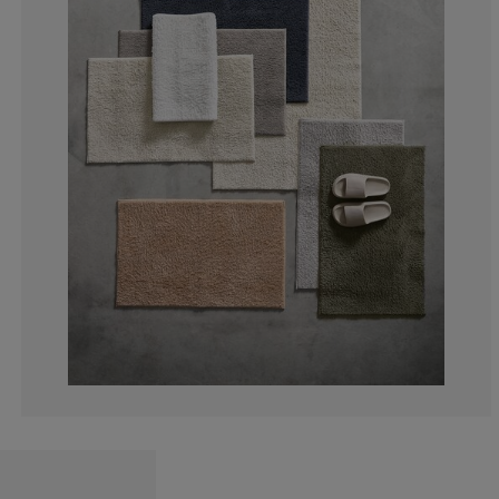
3.79746835443
4.430379746835
1.89873417721