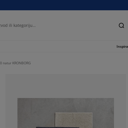
Tra
Inspira
120 natur KRONBORG
82.91139240506
6.962025316455