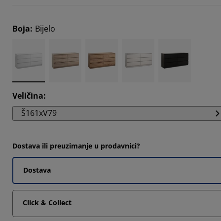
179%
Boja
:
Bijelo
497%
641%
Veličina
:
Š161xV79
Dostava ili preuzimanje u prodavnici?
Dostava
Click & Collect