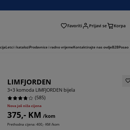
Favoriti
Prijavi se
Korpa
ži
cija
Letci i katalozi
Prodavnice i radno vrijeme
Kontaktirajte nas ovdje
B2B
Posao
LIMFJORDEN
3+3 komoda LIMFJORDEN bijela
(
585
)
Nova još niža cijena
375,- KM
402%
/kom
Prethodna cijena: 400,- KM /kom
5896%