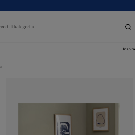
Tra
Inspira
a
54.01709401709
15.89743589743