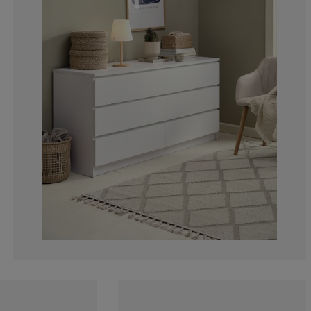
7.179487179487
6.495726495726
16.41025641025