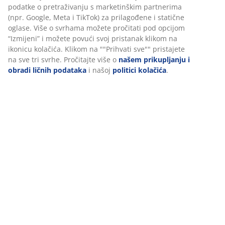
Personalizujemo vaše iskustvo
Podaci o proizvodu
U JYSKu koristimo kolačiće i mobilne identifikatore kako bismo
osigurali dobro iskustvo prilikom posjete našoj web stranici.
Kolačići prikupljaju informacije o vama radi osiguravanja
Recenzije
funkcionalnosti, statistike i relevantnog marketinga.
(
190
)
Prihvatanjem marketinških kolačića dijelit ćemo vaše podatke o
pretraživanju s marketinškim partnerima (npr. Google, Meta i
TikTok) za prilagođene i statične oglase. Više o svrhama možete
Dostava
pročitati pod opcijom “Izmijeni” i možete povući svoj pristanak
klikom na ikonicu kolačića. Klikom na ""Prihvati sve"" pristajete
na sve tri svrhe. Pročitajte više o
našem prikupljanju i obradi
ličnih podataka
i našoj
politici kolačića
.