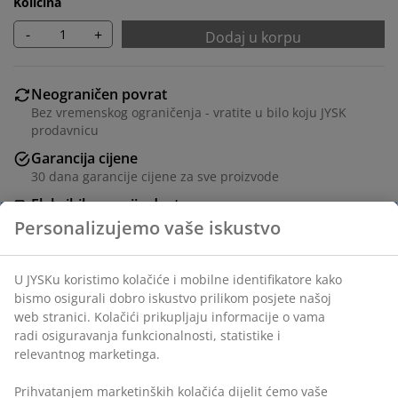
Količina
-
+
Dodaj u korpu
Neograničen povrat
Bez vremenskog ograničenja - vratite u bilo koju JYSK
prodavnicu
Garancija cijene
30 dana garancije cijene za sve proizvode
Fleksibilne opcije dostave
Brza i jednostavna dostava po vašem izboru
Ukrasni furnir. Š71xV108xDub35 cm
šifra artikla: 3659488
Uputstvo za sastavljanje