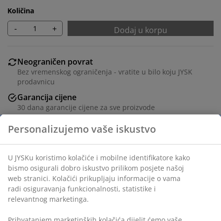
Količina
-
+
Dodaj u korpu
Neograničen povrat
Bez vremenskog ograničenja - vratite u bilo koju JYSK
prodavnicu
Garancija cijene
30 dana garancije cijene za sve proizvode
Fleksibilne opcije dostave
Brza i jednostavna dostava po vašem izboru
Ukrasni furnir i metal. Š80xV163xDub40 cm
šifra artikla: 3621055
Uputstvo za sastavljanje