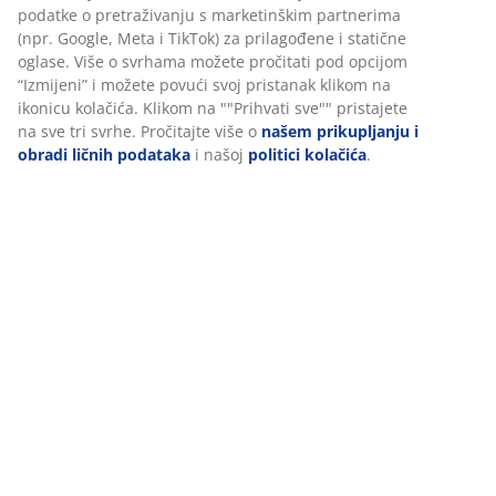
FSC® Mix:
Drvo i materijali na bazi drva u ovom
proizvodu dolaze iz FSC® certificiranih ili
recikliranih izvora ili drugih kontroliranih izvora
Električni
Ovaj stol se podešava pomoću električnog motora, pa
visinu možete jednostavno podizati ili spuštati
pritiskom na gumb. Intuitivna kontrolna ploča nalazi se
na rubu radne ploče. Visinu možete precizno
prilagoditi željenom položaju za sjedenje ili stajanje.
Podesiva visina
Zahvaljujući funkciji podešavanja visine, lako možete
prelaziti iz sjedećeg u stojeći položaj tijekom rada. To
potiče dinamičniji radni dan i omogućuje promjenu
položaja tijela. Prilagodite stol svojoj visini kako biste
poboljšali držanje i smanjili napetost.
Organizacija kabela
Mreža za organizaciju kabela ispod radne ploče
omogućuje vam jednostavno organiziranje kablova.
Time vaš radni prostor ostaje uredan i bez zapetljanih