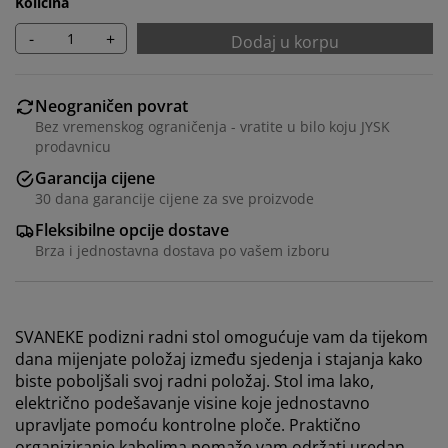
Količina
-
+
Dodaj u korpu
Neograničen povrat
Bez vremenskog ograničenja - vratite u bilo koju JYSK
prodavnicu
Garancija cijene
30 dana garancije cijene za sve proizvode
Fleksibilne opcije dostave
Brza i jednostavna dostava po vašem izboru
SVANEKE podizni radni stol omogućuje vam da tijekom
dana mijenjate položaj između sjedenja i stajanja kako
biste poboljšali svoj radni položaj. Stol ima lako,
električno podešavanje visine koje jednostavno
upravljate pomoću kontrolne ploče. Praktično
organiziranje kabelima pomaže vam održati uredan