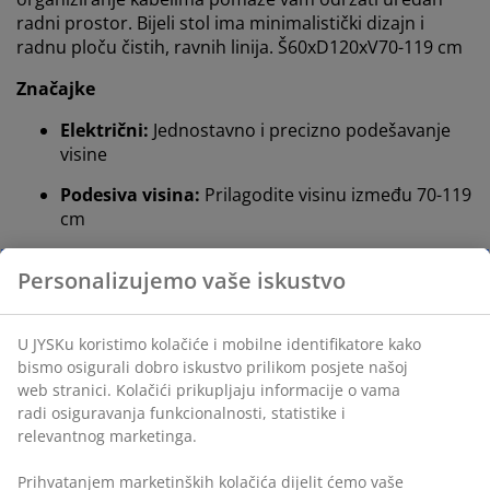
radni prostor. Bijeli stol ima minimalistički dizajn i
radnu ploču čistih, ravnih linija. Š60xD120xV70-119 cm
Značajke
Električni:
Jednostavno i precizno podešavanje
visine
Podesiva visina:
Prilagodite visinu između 70-119
cm
Organizacija kabela:
Organizirajte kabele ispod
radne ploče
Zaštita od sudaranja:
Sprječava sudaranje s
okolnim predmetima
Podesive noge:
Osiguravaju ravnu i stabilnu
površinu stola
Ukrasni furnir i čelik:
Čvrsti, izdržljivi materijali