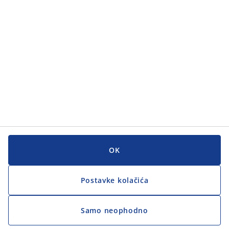
Korisnička služba
Korisnička služba
JYSK
JYSK
GLAVNI URED
Zapratite JYSK