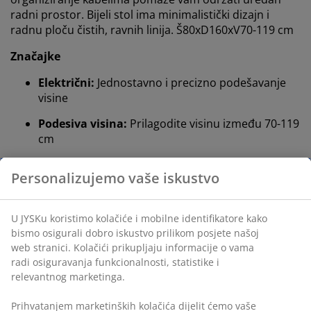
radni prostor. Bijeli stol ima minimalistički dizajn i
radnu ploču čistih, ravnih linija. Š80xD160xV70-119 cm
Značajke
Električni:
Jednostavno i precizno podešavanje
visine
Podesiva visina:
Prilagodite visinu između 70-119
cm
Organizacija kabela:
Organizirajte kabele ispod
radne ploče
Zaštita od sudaranja:
Sprječava sudaranje s
okolnim predmetima
Podesive noge:
Osiguravaju ravnu i stabilnu
površinu stola
Ukrasni furnir i čelik:
Čvrsti, izdržljivi materijali