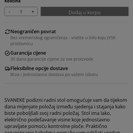
Količina
-
+
Dodaj u korpu
Neograničen povrat
Bez vremenskog ograničenja - vratite u bilo koju JYSK
prodavnicu
Garancija cijene
30 dana garancije cijene za sve proizvode
Fleksibilne opcije dostave
Brza i jednostavna dostava po vašem izboru
SVANEKE podizni radni stol omogućuje vam da tijekom
dana mijenjate položaj između sjedenja i stajanja kako
biste poboljšali svoj radni položaj. Stol ima lako,
električno podešavanje visine koje jednostavno
upravljate pomoću kontrolne ploče. Praktično
organiziranje kabelima pomaže vam održati uredan