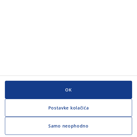
Korisnička služba
Korisnička služba
JYSK
JYSK
GLAVNI URED
Zapratite JYSK