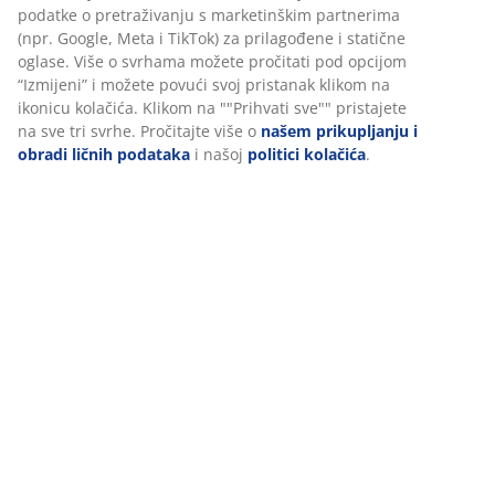
FSC® Mix:
Drvo i materijali na bazi drva u ovom
proizvodu dolaze iz FSC® certificiranih ili
recikliranih izvora ili drugih kontroliranih izvora
Električni
Ovaj stol se podešava pomoću električnog motora, pa
visinu možete jednostavno podizati ili spuštati
pritiskom na gumb. Intuitivna kontrolna ploča nalazi se
na rubu radne ploče. Visinu možete precizno
prilagoditi željenom položaju za sjedenje ili stajanje.
Podesiva visina
Zahvaljujući funkciji podešavanja visine, lako možete
prelaziti iz sjedećeg u stojeći položaj tijekom rada. To
potiče dinamičniji radni dan i omogućuje promjenu
položaja tijela. Prilagodite stol svojoj visini kako biste
poboljšali držanje i smanjili napetost.
Organizacija kabela
Mreža za organizaciju kabela ispod radne ploče
omogućuje vam jednostavno organiziranje kablova.
Time vaš radni prostor ostaje uredan i bez zapetljanih