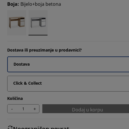
Boja
:
Bijelo+boja betona
5338%
8253%
5338%
Dostava ili preuzimanje u prodavnici?
Dostava
Click & Collect
Količina
-
+
Dodaj u korpu
Neograničen povrat