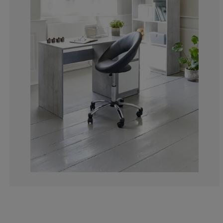
1.941747572815
0.728155339805
1.941747572815