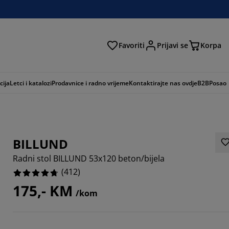
Favoriti
Prijavi se
Korpa
ži
cija
Letci i katalozi
Prodavnice i radno vrijeme
Kontaktirajte nas ovdje
B2B
Posao
BILLUND
Radni stol BILLUND 53x120 beton/bijela
(
412
)
175,- KM
/kom
019%
2912%