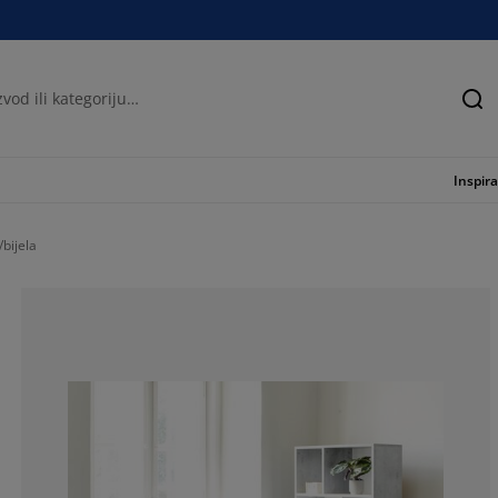
Tra
Inspira
bijela
82.52427184466
12.86407766990