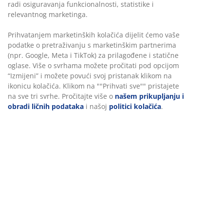
Fleksibilne opcije dostave
Brza i jednostavna dostava po vašem izboru
Masivno drvo i furnir hrasta Za sve vrste madraca
140x200 cm. Bez podnice i madraca. Š144xD216xV80
cm
šifra artikla: 3650165
Uputstvo za sastavljanje
Podaci o proizvodu
Recenzije