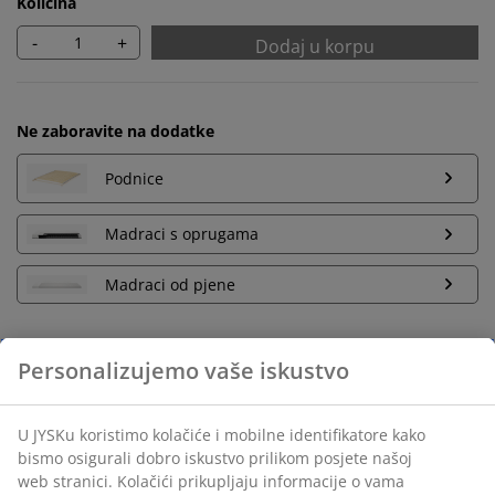
Količina
-
+
Dodaj u korpu
Ne zaboravite na dodatke
Podnice
Madraci s oprugama
Madraci od pjene
Neograničen povrat
Bez vremenskog ograničenja - vratite u bilo koju JYSK
prodavnicu
Garancija cijene
30 dana garancije cijene za sve proizvode