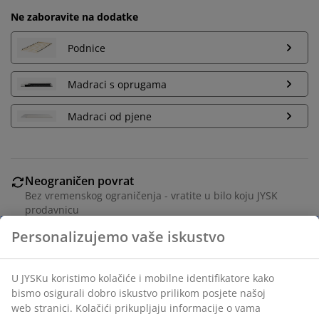
Ne zaboravite na dodatke
Podnice
Madraci s oprugama
Madraci od pjene
Neograničen povrat
Bez vremenskog ograničenja - vratite u bilo koju JYSK
prodavnicu
Garancija cijene
30 dana garancije cijene za sve proizvode
Fleksibilne opcije dostave
Brza i jednostavna dostava po vašem izboru