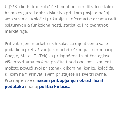
radi osiguravanja funkcionalnosti, statistike i
Periva navlaka: Navlaka se skida i može se prati na
relevantnog marketinga.
60°C
Prihvatanjem marketinških kolačića dijelit ćemo vaše
DREAMZONE®: Kvalitetni madraci i kreveti po
podatke o pretraživanju s marketinškim partnerima
razumnoj cijeni, ekskluzivno dostupni u JYSKu
(npr. Google, Meta i TikTok) za prilagođene i statične
Ciljana potpora
oglase. Više o svrhama možete pročitati pod opcijom
Nadmadrac je osmišljen da pruži ciljanu potporu.
“Izmijeni” i možete povući svoj pristanak klikom na
Podijeljen je u 7 zona udobnosti koje podupiru ključna
ikonicu kolačića. Klikom na ""Prihvati sve"" pristajete
područja vašeg tijela, poput lumbalnog dijela i ramena.
na sve tri svrhe. Pročitajte više o
našem prikupljanju i
obradi ličnih podataka
i našoj
politici kolačića
.
Time se osigurava stabilna potpora i uravnotežena
udobnost tijekom cijele noći.
Memorijska pjena
Memorijska pjena precizno se prilagođava obliku vašeg
tijela. Ravnomjerno raspoređuje tjelesnu težinu,
smanjujući pritisak na mišiće i zglobove. Zbog
zatvorene strukture ćelija može biti nešto toplija od AIR
memorijske pjene ili Comfort+ pjene.
Proštepana navlaka