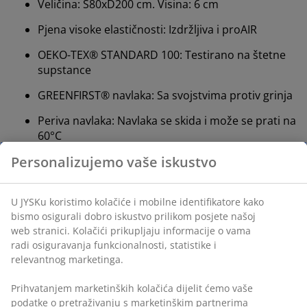
Veličina: Š80xD200 cm. Visina: 6 cm
Pjena visoke elastičnosti: Izdržljiva i proAIR
OEKO-TEX® STANDARD 100: Testirano na štetne
supstance
GREENFIRST® navlaka: Sa svojstvima protiv grinja
Periva navlaka: Navlaka se skida i može se prati na
60°C
DREAMZONE®: Kvalitetni madraci i kreveti po
razumnoj cijeni, ekskluzivno dostupni u JYSKu
Pjena visoke elastičnosti
Izdržljiva pjena visoke elastičnosti pruža fleksibilnost i
elastičnost. Ima visoku gustoću i dug vijek trajanja.
Njena otvorena struktura ćelija čini je prozračnijom od
standardne polieterske pjene.
OEKO-TEX® STANDARD 100
Ovaj nadmadrac ima OEKO-TEX® STANDARD 100