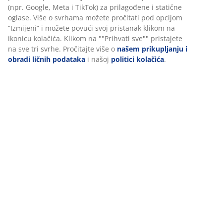
certifikat. To znači da je svaki njegov dio — od tkanina i
ispune do konaca i patentnih zatvarača — testiran u
neovisnim OEKO-TEX® institutima i zadovoljava stroge
standarde vezane uz štetne supstance.
GREENFIRST® navlaka
Navlaka nadmadraca tretirana je biocidom
GREENFIRST®, koji sadrži aktivnu tvar Geraniol.
Tretman pruža svojstva protiv grinja. Geraniol može
izazvati osjetljivost kože, stoga se izravni kontakt s
kožom treba izbjegavati. Uvijek koristite plahtu.
Periva navlaka
Nadmadrac ima navlaku s patentnim zatvaračem koju
je lako skinuti i oprati u perilici na 60°C kako bi ostala
čista i svježa. Pranje na 60°C ili više uklanja neželjene
grinje iz tkanine.
DREAMZONE®
DREAMZONE® je posvećen poboljšanju kvalitete sna
nudeći individualna rješenja unutar kategorija madraca