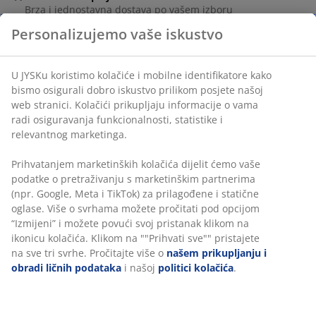
Brza i jednostavna dostava po vašem izboru
šifra artikla: 1499800
Podaci o proizvodu
Personalizujemo vaše iskustvo
Recenzije
U JYSKu koristimo kolačiće i mobilne identifikatore kako bismo
osigurali dobro iskustvo prilikom posjete našoj web stranici.
(
125
)
Kolačići prikupljaju informacije o vama radi osiguravanja
funkcionalnosti, statistike i relevantnog marketinga.
Dostava
Prihvatanjem marketinških kolačića dijelit ćemo vaše podatke o
pretraživanju s marketinškim partnerima (npr. Google, Meta i
TikTok) za prilagođene i statične oglase. Više o svrhama možete
pročitati pod opcijom “Izmijeni” i možete povući svoj pristanak