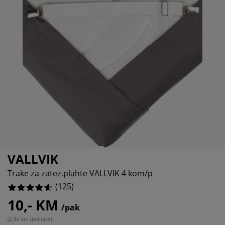
ega namještaja
njska rasvjeta
8%
ahte
viri kreveta
svjeta
4.8%
mpovanje
mari
ze kreveta sa spremnikom
ćne potrepštine
1.6%
mještaj za spavaću sobu
dnice
ečja soba
4%
ečji madraci
blje
ečji kreveti
VALLVIK
Trake za zatez.plahte VALLVIK 4 kom/p
(
125
)
10,- KM
/pak
(
2,50 km /jedinica
)