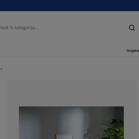
Tra
Inspira
ja
64.2857142857
21.42857142857