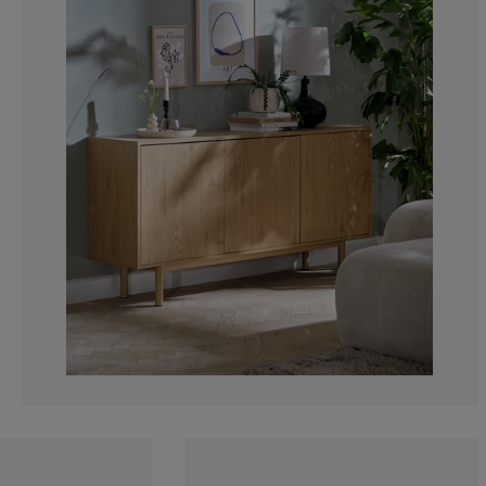
4.46428571428
6.25%
3.57142857142