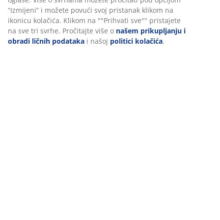
(
40
)
Dostava
Personalizujemo vaše iskustvo