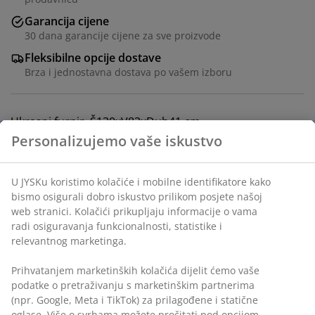
Garancija cijene
30 dana garancije cijene za sve proizvode
Fleksibilne opcije dostave
Brza i jednostavna dostava po vašem izboru
Ukrasni furnir. Š130xV83xDub41 cm
šifra artikla: 3670345
Uputstvo za sastavljanje
Podaci o proizvodu
Recenzije