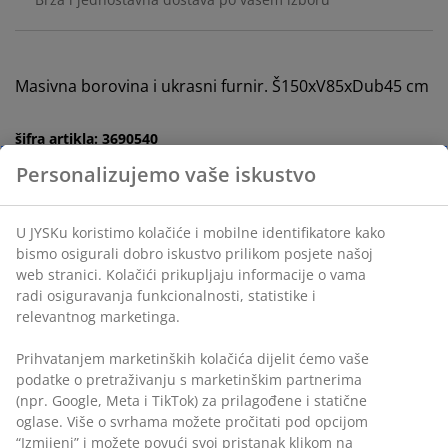
Masivna borovina i ukrasni furnir. Š150xV85xDub45 cm
šifra artikla: 3690540
Uputstvo za sastavljanje
Podaci o proizvodu
Recenzije
Personalizujemo vaše iskustvo
(
56
)
U JYSKu koristimo kolačiće i mobilne identifikatore kako bismo
osigurali dobro iskustvo prilikom posjete našoj web stranici.
Kolačići prikupljaju informacije o vama radi osiguravanja