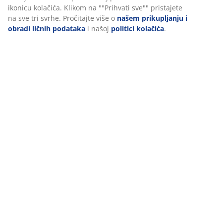
Dostava
funkcionalnosti, statistike i relevantnog marketinga.
Prihvatanjem marketinških kolačića dijelit ćemo vaše podatke o
pretraživanju s marketinškim partnerima (npr. Google, Meta i
TikTok) za prilagođene i statične oglase. Više o svrhama možete
pročitati pod opcijom “Izmijeni” i možete povući svoj pristanak
klikom na ikonicu kolačića. Klikom na ""Prihvati sve"" pristajete
na sve tri svrhe. Pročitajte više o
našem prikupljanju i obradi
ličnih podataka
i našoj
politici kolačića
.