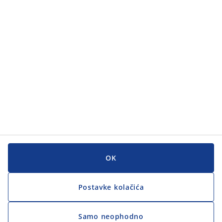
Kategorije
Korisnička služba
Korisnička služba
JYSK
JYSK
GLAVNI URED
Zapratite JYSK