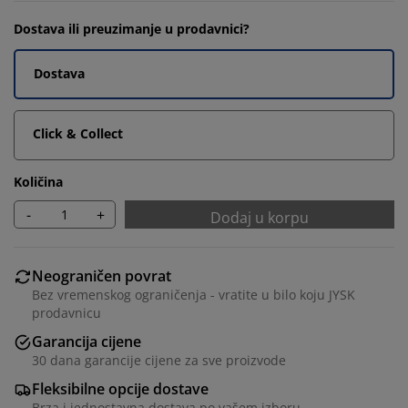
Dostava ili preuzimanje u prodavnici?
Dostava
Click & Collect
Količina
-
+
Dodaj u korpu
Neograničen povrat
Bez vremenskog ograničenja - vratite u bilo koju JYSK
prodavnicu
Garancija cijene
30 dana garancije cijene za sve proizvode
Fleksibilne opcije dostave
Brza i jednostavna dostava po vašem izboru