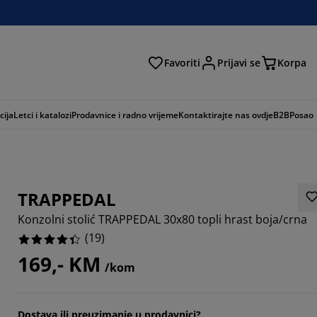
Favoriti
Prijavi se
Korpa
ži
cija
Letci i katalozi
Prodavnice i radno vrijeme
Kontaktirajte nas ovdje
B2B
Posao
TRAPPEDAL
Konzolni stolić TRAPPEDAL 30x80 topli hrast boja/crna
(
19
)
169,- KM
/kom
6842%
2105%
Dostava ili preuzimanje u prodavnici?