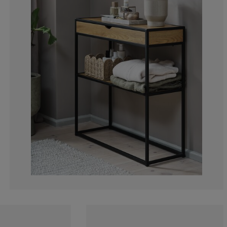
15.78947368421
0%
0%