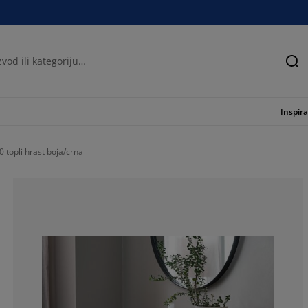
Tra
Inspira
 topli hrast boja/crna
52.6315789473
31.5789473684