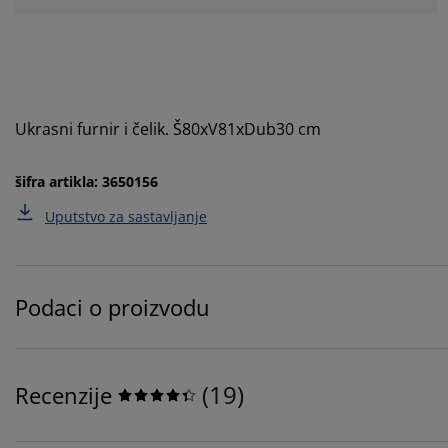
Ukrasni furnir i čelik. Š80xV81xDub30 cm
šifra artikla: 3650156
Uputstvo za sastavljanje
Podaci o proizvodu
(
19
)
Recenzije