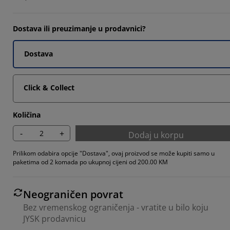
76925%
Dostava ili preuzimanje u prodavnici?
76925%
Dostava
Click & Collect
Količina
-
+
Dodaj u korpu
Prilikom odabira opcije "Dostava", ovaj proizvod se može kupiti samo u
paketima od 2 komada po ukupnoj cijeni od 200.00 KM
Neograničen povrat
Bez vremenskog ograničenja - vratite u bilo koju
JYSK prodavnicu