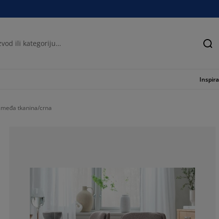
Tra
Inspira
osmeđa tkanina/crna
53.8461538461
30.7692307692