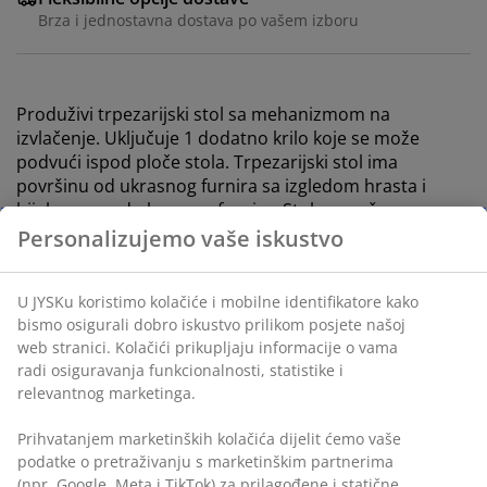
Brza i jednostavna dostava po vašem izboru
Produživi trpezarijski stol sa mehanizmom na
izvlačenje. Uključuje 1 dodatno krilo koje se može
podvući ispod ploče stola. Trpezarijski stol ima
površinu od ukrasnog furnira sa izgledom hrasta i
bijele noge od ukrasnog furnira. Stol se može
jednostavno produžiti na 193 cm za više ljudi.
Personalizujemo vaše iskustvo
Š90xD150/193xV75 cm
U JYSKu koristimo kolačiće i mobilne identifikatore kako
šifra artikla: 3640203
bismo osigurali dobro iskustvo prilikom posjete našoj
web stranici. Kolačići prikupljaju informacije o vama
Uputstvo za sastavljanje
radi osiguravanja funkcionalnosti, statistike i
relevantnog marketinga.
Prihvatanjem marketinških kolačića dijelit ćemo vaše
Podaci o proizvodu
podatke o pretraživanju s marketinškim partnerima
(npr. Google, Meta i TikTok) za prilagođene i statične