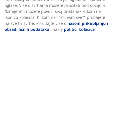
oglase. Više o svrhama možete pročitati pod opcijom
“Izmijeni” i možete povući svoj pristanak klikom na
Recenzije
ikonicu kolačića. Klikom na ""Prihvati sve"" pristajete
(
384
)
na sve tri svrhe. Pročitajte više o
našem prikupljanju i
obradi ličnih podataka
i našoj
politici kolačića
.
Dostava