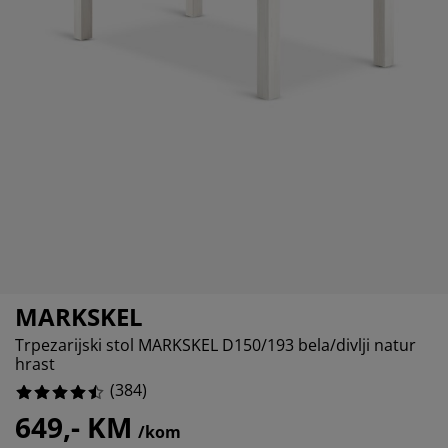
jega namještaja
anjska rasvjeta
lahte
viri kreveta
asvjeta
ampovanje
rmari
aze kreveta sa spremnikom
ućne potrepštine
amještaj za spavaću sobu
odnice
ječja soba
ječji madraci
ublje
ečji kreveti
MARKSKEL
Trpezarijski stol MARKSKEL D150/193 bela/divlji natur
hrast
(
384
)
649,- KM
/kom