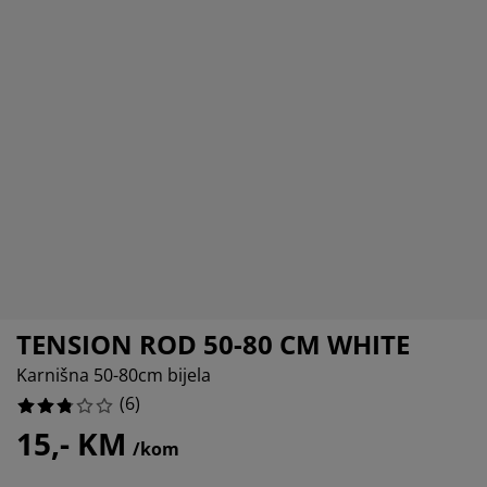
ega namještaja
666664%
njska rasvjeta
ahte
viri kreveta
svjeta
ampovanje
rmari
ze kreveta sa spremnikom
ćne potrepštine
mještaj za spavaću sobu
odnice
ečja soba
ečji madraci
blje
ečji kreveti
TENSION ROD 50-80 CM WHITE
Karnišna 50-80cm bijela
(
6
)
15,- KM
/kom