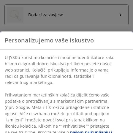
Dodaci za zavjese
Neograničen povrat
Bez vremenskog ograničenja - vratite u bilo koju JYSK
prodavnicu
Personalizujemo vaše iskustvo
Garancija cijene
30 dana garancije cijene za sve proizvode
U JYSKu koristimo kolačiće i mobilne identifikatore kako
Fleksibilne opcije dostave
bismo osigurali dobro iskustvo prilikom posjete našoj web
Brza i jednostavna dostava po vašem izboru
stranici. Kolačići prikupljaju informacije o vama radi
osiguravanja funkcionalnosti, statistike i relevantnog
marketinga.
šifra artikla: 5236000
Prihvatanjem marketinških kolačića dijelit ćemo vaše
podatke o pretraživanju s marketinškim partnerima (npr.
Google, Meta i TikTok) za prilagođene i statične oglase.