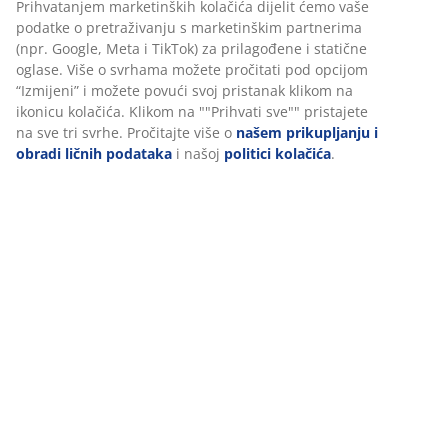
Uputstvo za sastavljanje
Podaci o proizvodu
Recenzije
Personalizujemo vaše iskustvo
(
233
)
U JYSKu koristimo kolačiće i mobilne identifikatore kako bismo os
dobro iskustvo prilikom posjete našoj web stranici. Kolačići prik
Dostava
informacije o vama radi osiguravanja funkcionalnosti, statistike i
relevantnog marketinga.
Prihvatanjem marketinških kolačića dijelit ćemo vaše podatke o
pretraživanju s marketinškim partnerima (npr. Google, Meta i Ti
za prilagođene i statične oglase. Više o svrhama možete pročitat
opcijom “Izmijeni” i možete povući svoj pristanak klikom na ikon