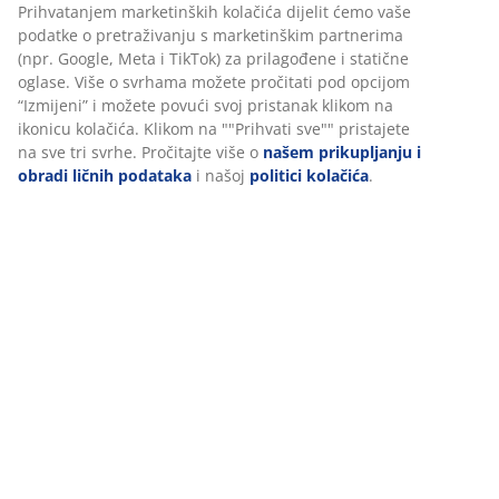
šifra artikla: 5529508
Uputstvo za sastavljanje
Podaci o proizvodu
Recenzije
(
343
)
Dostava
Personalizujemo vaše iskustvo
U JYSKu koristimo kolačiće i mobilne identifikatore kako bismo o