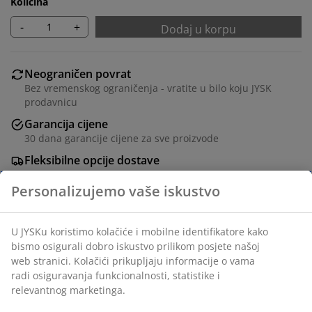
Količina
-
+
Dodaj u korpu
Neograničen povrat
Bez vremenskog ograničenja - vratite u bilo koju JYSK
prodavnicu
Garancija cijene
30 dana garancije cijene za sve proizvode
Fleksibilne opcije dostave
Brza i jednostavna dostava po vašem izboru
Poliestersko vlakno. Dva sloja od otvorenih i zatvorenih
letvica osigurava da možete regulisati količinu svjetlosti
koja ulazi u prostoriju. Sa kugličnim lancem. Š70 x V180
cm