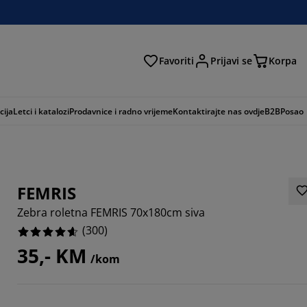
Favoriti
Prijavi se
Korpa
ži
cija
Letci i katalozi
Prodavnice i radno vrijeme
Kontaktirajte nas ovdje
B2B
Posao
FEMRIS
Zebra roletna FEMRIS 70x180cm siva
(
300
)
35,- KM
/kom
667%