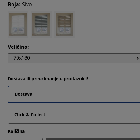
Boja
:
Sivo
666%
3335%
334%
Veličina
:
70x180
Dostava ili preuzimanje u prodavnici?
Dostava
Click & Collect
Količina