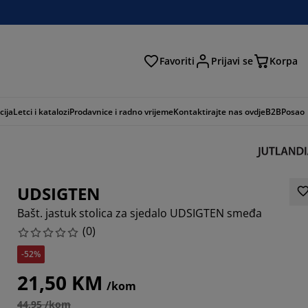
Favoriti
Prijavi se
Korpa
ži
cija
Letci i katalozi
Prodavnice i radno vrijeme
Kontaktirajte nas ovdje
B2B
Posao
UDSIGTEN
Bašt. jastuk stolica za sjedalo UDSIGTEN smeđa
(
0
)
-52%
21,50 KM
/kom
44,95 /kom