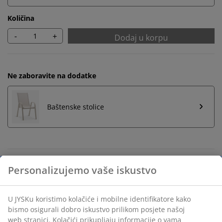
Količina
-
+
Dodaj u korpu
Ne zaboravite na dodatke
Baštenske stolice
Neograničen povrat
Bez vremenskog ograničenja - vratite u bilo koju JYSK
prodavnicu
Garancija cijene
30 dana garancije cijene za sve proizvode