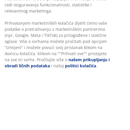
Fleksibilne opcije dostave
Brza i jednostavna dostava po vašem izboru
Luksuzni
baštenski
jastuk sa dugotrajnom, grubo
tkanom navlakom. Za sjedalo stolica. 46x46x3 cm
šifra artikla: 3725078
Podaci o proizvodu
Personalizujemo vaše iskustvo
U JYSKu koristimo kolačiće i mobilne identifikatore kako bismo os
Recenzije
dobro iskustvo prilikom posjete našoj web stranici. Kolačići prik
(
0
)
informacije o vama radi osiguravanja funkcionalnosti, statistike i
relevantnog marketinga.