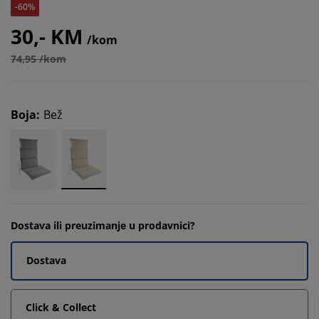
-60%
30,- KM
/kom
74,95 /kom
Boja
:
Bež
Dostava ili preuzimanje u prodavnici?
Dostava
Click & Collect