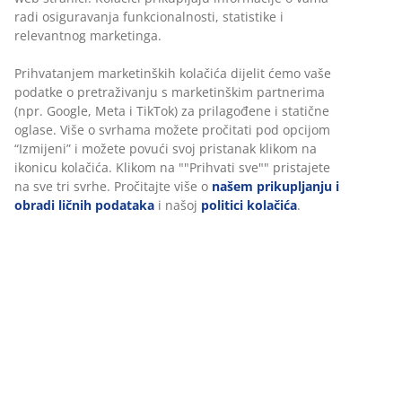
Fleksibilne opcije dostave
radi osiguravanja funkcionalnosti, statistike i
Brza i jednostavna dostava po vašem izboru
relevantnog marketinga.
Prihvatanjem marketinških kolačića dijelit ćemo vaše
podatke o pretraživanju s marketinškim partnerima
Luksuzni baštenski jastuk sa dugotrajnom, grubo
(npr. Google, Meta i TikTok) za prilagođene i statične
tkanom navlakom. Za podesive stolice. 50x120x4 cm
oglase. Više o svrhama možete pročitati pod opcijom
“Izmijeni” i možete povući svoj pristanak klikom na
ikonicu kolačića. Klikom na ""Prihvati sve"" pristajete
šifra artikla: 3725106
na sve tri svrhe. Pročitajte više o
našem prikupljanju i
obradi ličnih podataka
i našoj
politici kolačića
.
Podaci o proizvodu
Recenzije
(
2
)