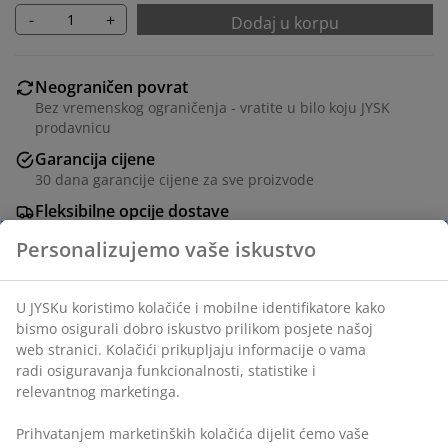
-
+
Dodaj u korpu
Neograničen povrat
Bez vremenskog ograničenja - vratite u bilo koju JYSK
prodavnicu
Garancija cijene
30 dana garancije cijene za sve proizvode
Fleksibilne opcije dostave
Brza i jednostavna dostava po vašem izboru
Stolić od čelika. Ø50xV40 cm
šifra artikla: 3726201
Uputstvo za sastavljanje