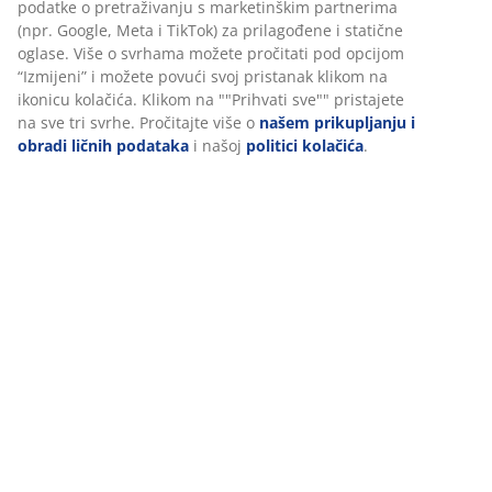
Podaci o proizvodu
Recenzije
(
5
)
Dostava
Personalizujemo vaše iskustvo
U JYSKu koristimo kolačiće i mobilne identifikatore kako bismo os
dobro iskustvo prilikom posjete našoj web stranici. Kolačići prik
informacije o vama radi osiguravanja funkcionalnosti, statistike i
relevantnog marketinga.
Prihvatanjem marketinških kolačića dijelit ćemo vaše podatke o