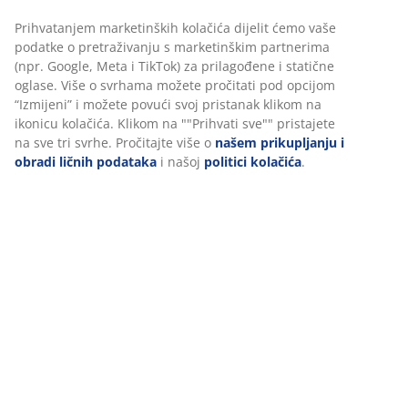
Lijevi ili desni ugaoni dio. Površina za spavanje: 140x195
Prihvatanjem marketinških kolačića dijelit ćemo vaše
cm. Š230xV83xDub88/150 cm
podatke o pretraživanju s marketinškim partnerima
(npr. Google, Meta i TikTok) za prilagođene i statične
šifra artikla: 3640383
oglase. Više o svrhama možete pročitati pod opcijom
“Izmijeni” i možete povući svoj pristanak klikom na
Uputstvo za sastavljanje
ikonicu kolačića. Klikom na ""Prihvati sve"" pristajete
na sve tri svrhe. Pročitajte više o
našem prikupljanju i
obradi ličnih podataka
i našoj
politici kolačića
.
Podaci o proizvodu
Recenzije
(
63
)
Dostava