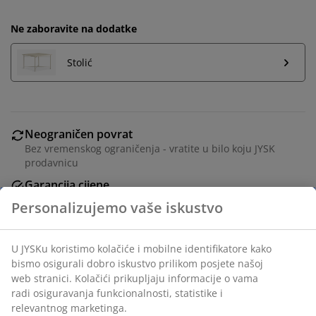
Ne zaboravite na dodatke
Stolić
Neograničen povrat
Bez vremenskog ograničenja - vratite u bilo koju JYSK
prodavnicu
Garancija cijene
30 dana garancije cijene za sve proizvode
Personalizujemo vaše iskustvo
Fleksibilne opcije dostave
Brza i jednostavna dostava po vašem izboru
U JYSKu koristimo kolačiće i mobilne identifikatore kako
bismo osigurali dobro iskustvo prilikom posjete našoj
web stranici. Kolačići prikupljaju informacije o vama
radi osiguravanja funkcionalnosti, statistike i
Trosjed od tkanine. Trosjed se lako razvuče u krevet.
relevantnog marketinga.
Sjedište i naslon od pjene. Sa prostorom za odlaganje.