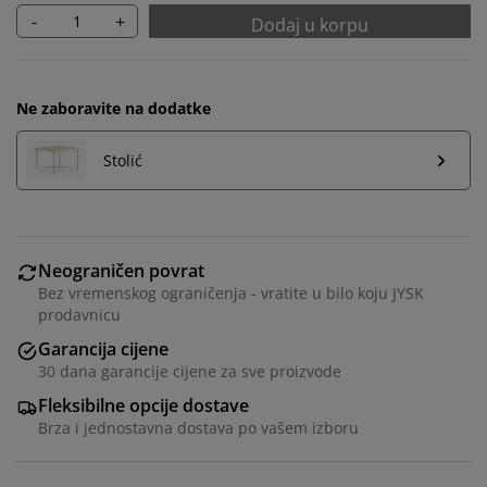
-
+
Dodaj u korpu
Ne zaboravite na dodatke
Stolić
Neograničen povrat
Bez vremenskog ograničenja - vratite u bilo koju JYSK
prodavnicu
Personalizujemo vaše iskustvo
Garancija cijene
30 dana garancije cijene za sve proizvode
U JYSKu koristimo kolačiće i mobilne identifikatore kako
Fleksibilne opcije dostave
bismo osigurali dobro iskustvo prilikom posjete našoj
Brza i jednostavna dostava po vašem izboru
web stranici. Kolačići prikupljaju informacije o vama
radi osiguravanja funkcionalnosti, statistike i
relevantnog marketinga.