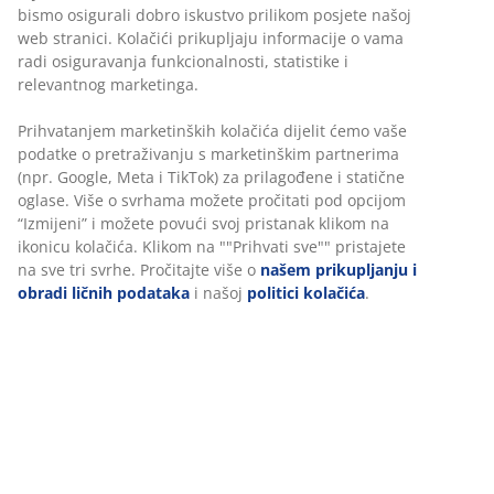
Garancija cijene
30 dana garancije cijene za sve proizvode
Fleksibilne opcije dostave
Brza i jednostavna dostava po vašem izboru
Modularni kauč koji se sastoji od 5 modula i može se
prilagoditi vašem prostoru. Uključuje 2 centralna
modula, 1 modul počivaljke, 1 ugaoni/kranji modul i 1
otvoreni krajnji modul: Tkanina. Sjedište sa džepićastim
oprugama i sa pjenom. Naslon od pjene.
Š324xV64xDub92/215 cm.
šifra artikla: S363114
Set se sastoji od sljedećih artikala