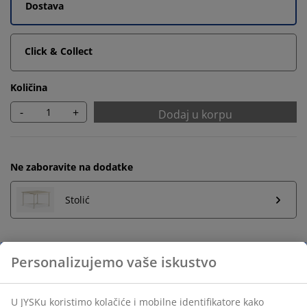
Dostava
Click & Collect
Količina
-
+
Dodaj u korpu
Ne zaboravite na dodatke
Stolić
Neograničen povrat
Bez vremenskog ograničenja - vratite u bilo koju JYSK
prodavnicu