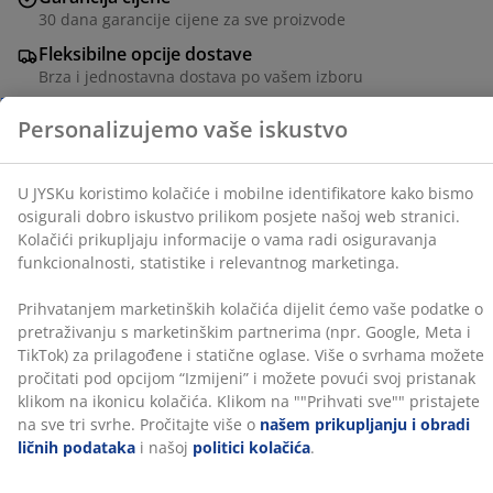
bismo osigurali dobro iskustvo prilikom posjete našoj
30 dana garancije cijene za sve proizvode
web stranici. Kolačići prikupljaju informacije o vama
radi osiguravanja funkcionalnosti, statistike i
Fleksibilne opcije dostave
relevantnog marketinga.
Brza i jednostavna dostava po vašem izboru
Prihvatanjem marketinških kolačića dijelit ćemo vaše
podatke o pretraživanju s marketinškim partnerima
(npr. Google, Meta i TikTok) za prilagođene i statične
Modularni dvosjed koji uključuje 2 modula koji se mogu
oglase. Više o svrhama možete pročitati pod opcijom
prilagoditi vašem prostoru. 1 počivaljka modul i 1
“Izmijeni” i možete povući svoj pristanak klikom na
otvoreni kraj modul: Tkanina. Sjedište sa džepićastim
ikonicu kolačića. Klikom na ""Prihvati sve"" pristajete
oprugama i sa pjenom. Naslon od pjene.
na sve tri svrhe. Pročitajte više o
našem prikupljanju i
Š215xV64xDub94/155 cm
obradi ličnih podataka
i našoj
politici kolačića
.
šifra artikla: S363109
Set se sastoji od sljedećih artikala