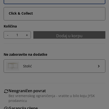
Click & Collect
Količina
-
+
Dodaj u korpu
Ne zaboravite na dodatke
Stolić
Personalizujemo vaše iskustvo
Neograničen povrat
Bez vremenskog ograničenja - vratite u bilo koju JYSK
prodavnicu
U JYSKu koristimo kolačiće i mobilne identifikatore kako
Garancija cijene