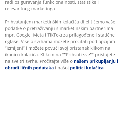
radi osiguravanja funkcionalnosti, statistike i
relevantnog marketinga.
Prihvatanjem marketinških kolačića dijelit ćemo vaše
podatke o pretraživanju s marketinškim partnerima
3. Zajednička bašta
(npr. Google, Meta i TikTok) za prilagođene i statične
oglase. Više o svrhama možete pročitati pod opcijom
Ovo su upravo idealni mjeseci za vlastitu baštu! Pokoja
“Izmijeni” i možete povući svoj pristanak klikom na
jagoda ili mini paradajz posebno će razveseliti male
ikonicu kolačića. Klikom na ""Prihvati sve"" pristajete
prstiće kada se pojave prvi plodovi kao rezultat
na sve tri svrhe. Pročitajte više o
našem prikupljanju i
njihovog rada. Zašto ne iskoristite zajedničko vrijeme i
obradi ličnih podataka
i našoj
politici kolačića
.
isplanirate svoju baštu u par saksijica? Neka svako
odabere svoju saksiju i šta želi zasaditi u nju. Nije
potrebno puno mudrosti. Samo malo čarolije u obliku
saksija, nešto zemlje, sjemenki ili sadnica, sunca, puno
ljubavi i svakodnevno zalijevanje.
4. Kampovanje u dvorištu ili terasi
Kako bi bilo uzbudljivo i drugačije, ne mora se daleko
otputovati. Ponekad je potrebno samo malo mašte. Na