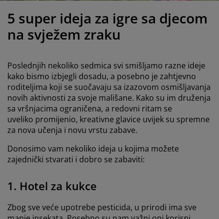
jega namještaja
anjska rasvjeta
lahte
viri kreveta
asvjeta
5 super ideja za igre sa djecom
ampovanje
rmari
aze kreveta sa spremnikom
ućne potrepštine
na svježem zraku
amještaj za spavaću sobu
odnice
ječja soba
Poslednjih nekoliko sedmica svi smišljamo razne ideje
ječji madraci
ublje
kako bismo izbjegli dosadu, a posebno je zahtjevno
roditeljima koji se suočavaju sa izazovom osmišljavanja
novih aktivnosti za svoje mališane. Kako su im druženja
ečji kreveti
sa vršnjacima ograničena, a redovni ritam se
uveliko promijenio, kreativne glavice uvijek su spremne
za nova učenja i novu vrstu zabave.
Donosimo vam nekoliko ideja u kojima možete
zajednički stvarati i dobro se zabaviti:
1. Hotel za kukce
Zbog sve veće upotrebe pesticida, u prirodi ima sve
manje insekata. Posebno su nam važni oni korisni