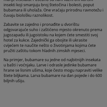
insekti koji smanjuju broj štetočina i bolesti, poput
bubamara ili uholaža. One vraćaju prirodnu ravnotežu i
čuvaju biološku raznolikost.
Zabavite se zajedno i pronađite u dvorištu
odgovarajuće suho i zaštićeno mjesto okrenuto prema
jugozapadu ili jugoistoku na kojem ćete smestiti svoj
hotel za kukce. Zajednički ga obojite ili ukrasite
cvijećem te naučite nešto o životinjama kojima ćete
pružiti zaštitu tokom hladnih zimskih mjeseci.
Na primjer, bubamare su jedne od najbitnijih insekata
u bašti i voćnjaku. Larve i odrasle jedinke bubamare
hrane se lisnim ušima, koje često mogu napraviti velike
štete biljkama. Larva bubamare na dan pojede i do 600
biljnih ušiju.