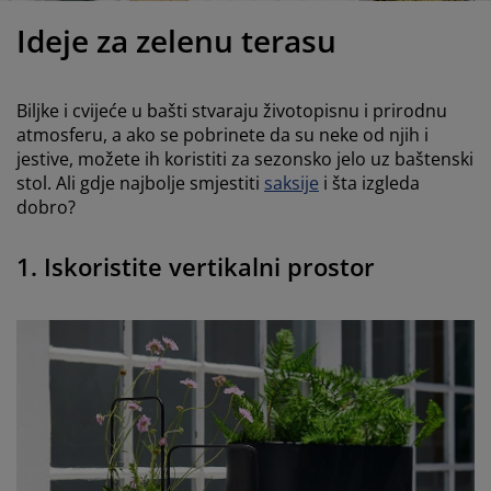
jega namještaja
anjska rasvjeta
lahte
viri kreveta
asvjeta
Ideje za zelenu terasu
ampovanje
rmari
aze kreveta sa spremnikom
ućne potrepštine
Biljke i cvijeće u bašti stvaraju životopisnu i prirodnu
amještaj za spavaću sobu
odnice
ječja soba
atmosferu, a ako se pobrinete da su neke od njih i
jestive, možete ih koristiti za sezonsko jelo uz baštenski
ječji madraci
ublje
stol. Ali gdje najbolje smjestiti
saksije
i šta izgleda
dobro?
ečji kreveti
1. Iskoristite vertikalni prostor