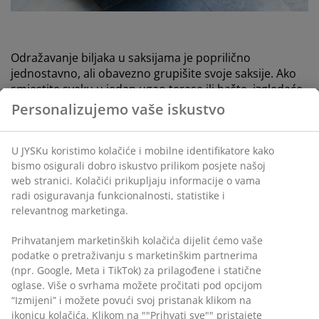
Odražavanje biljaka u saksijama je poprilično
jednostavno, ali obavezno grupišite svoje saksije. Ako
smjestite svaku u jedan ugao terase ili bašte, izgledaće
tužno i usamljeno. Umesto toga, postavite dvije ili tri
Personalizujemo vaše iskustvo
saksije jednu blizu druge kako biste postigli najbolji
mogući izgled.
U JYSKu koristimo kolačiće i mobilne identifikatore kako
bismo osigurali dobro iskustvo prilikom posjete našoj
3. Saksije ne moraju da se slažu
web stranici. Kolačići prikupljaju informacije o vama
radi osiguravanja funkcionalnosti, statistike i
relevantnog marketinga.
Prihvatanjem marketinških kolačića dijelit ćemo vaše
podatke o pretraživanju s marketinškim partnerima
(npr. Google, Meta i TikTok) za prilagođene i statične
oglase. Više o svrhama možete pročitati pod opcijom
“Izmijeni” i možete povući svoj pristanak klikom na
ikonicu kolačića. Klikom na ""Prihvati sve"" pristajete