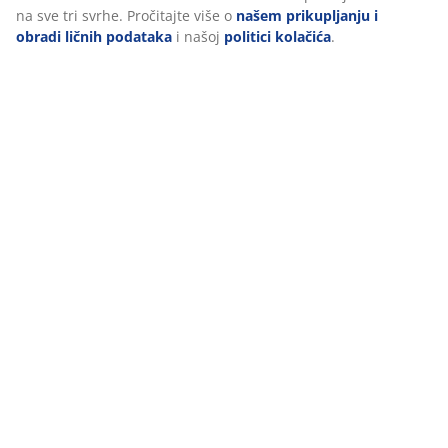
na sve tri svrhe. Pročitajte više o
našem prikupljanju i
obradi ličnih podataka
i našoj
politici kolačića
.
Miks materijala, boja i oblika može stvoriti
iznenađujuće integrisani izgled. Kada ispunite saksije
različitim biljem i cvijećem, postićete koordinisan izgled
i izgledaće kao savršen par.
4. Miješajte začinsko bilje i cvijeće