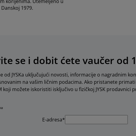
m korijenima. Utemeljeno u
Danskoj 1979.
vite se i dobit ćete vaučer od 
e od JYSKa uključujući novosti, informacije o nagradnim kon
novanim na vašim ličnim podacima. Ako pristanete primati 
koji možete iskoristiti isključivo u fizičkoj JYSK prodavnici pr
na
E-adresa*