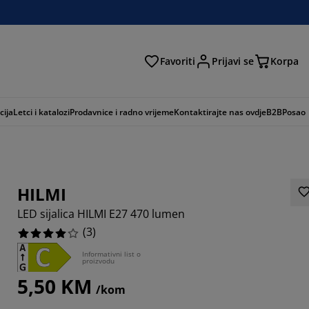
Favoriti
Prijavi se
Korpa
ži
cija
Letci i katalozi
Prodavnice i radno vrijeme
Kontaktirajte nas ovdje
B2B
Posao
HILMI
LED sijalica HILMI E27 470 lumen
(
3
)
Informativni list o
proizvodu
3333%
5,50 KM
/kom
3333%