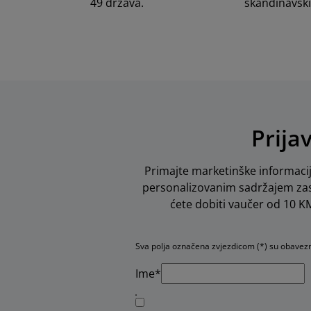
49 država.
skandinavski
Prija
Primajte marketinške informacij
personalizovanim sadržajem zas
ćete dobiti vaučer od 10 KM 
Sva polja označena zvjezdicom (*) su obavez
Ime*