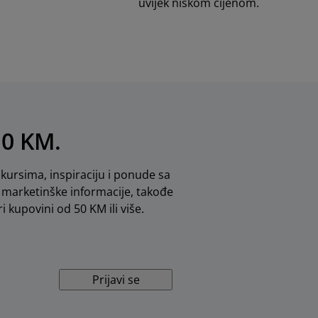
uvijek niskom cijenom.
10 KM.
kursima, inspiraciju i ponude sa
marketinške informacije, takođe
i kupovini od 50 KM ili više.
Prijavi se