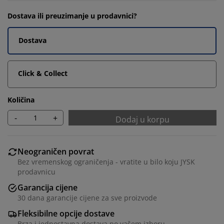
Dostava ili preuzimanje u prodavnici?
Dostava
Click & Collect
Količina
-
+
Dodaj u korpu
Neograničen povrat
Bez vremenskog ograničenja - vratite u bilo koju JYSK
prodavnicu
Garancija cijene
30 dana garancije cijene za sve proizvode
Fleksibilne opcije dostave
Brza i jednostavna dostava po vašem izboru