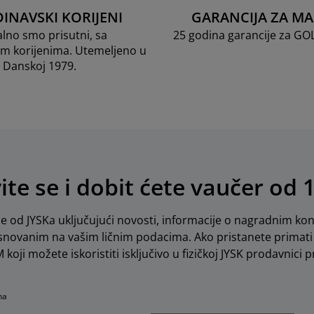
INAVSKI KORIJENI
GARANCIJA ZA M
lno smo prisutni, sa
25 godina garancije za G
m korijenima. Utemeljeno u
Danskoj 1979.
vite se i dobit ćete vaučer od 
e od JYSKa uključujući novosti, informacije o nagradnim kon
novanim na vašim ličnim podacima. Ako pristanete primati 
koji možete iskoristiti isključivo u fizičkoj JYSK prodavnici pr
na