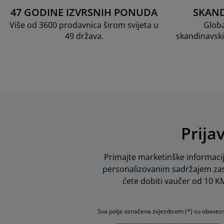
47 GODINE IZVRSNIH PONUDA
SKAND
Više od 3600 prodavnica širom svijeta u
Globa
49 država.
skandinavski
Prija
Primajte marketinške informacij
personalizovanim sadržajem zas
ćete dobiti vaučer od 10 KM 
Sva polja označena zvjezdicom (*) su obavez