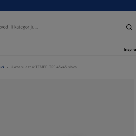
Tra
Inspira
uci
Ukrasni jastuk TEMPELTRE 45x45 plava
89.3939393939
6.060606060606