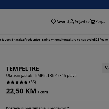
Favoriti
Prijavi se
Korpa
ži
cija
Letci i katalozi
Prodavnice i radno vrijeme
Kontaktirajte nas ovdje
B2B
Posao
TEMPELTRE
Ukrasni jastuk TEMPELTRE 45x45 plava
(
66
)
22,50 KM
/kom
3939%
0606%
Dostava ili preuzimanje u prodavnici?