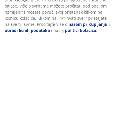
Recenzije
(
12
)
Dostava
Personalizujemo vaše iskustvo
U JYSKu koristimo kolačiće i mobilne identifikatore kako bismo o
iskustvo prilikom posjete našoj web stranici. Kolačići prikupljaju