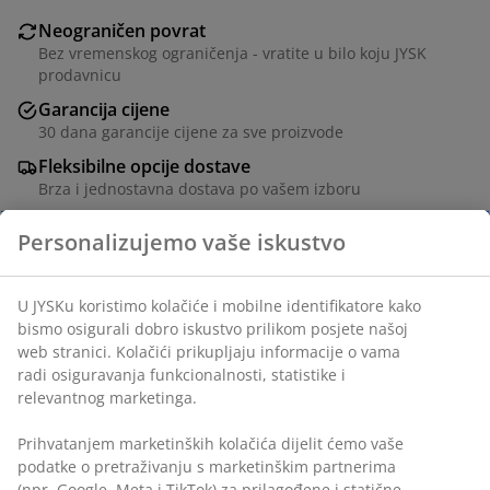
Neograničen povrat
Bez vremenskog ograničenja - vratite u bilo koju JYSK
prodavnicu
Garancija cijene
30 dana garancije cijene za sve proizvode
Fleksibilne opcije dostave
Brza i jednostavna dostava po vašem izboru
Navlaka od 100% poliesterskog vlakna. 70x50 cm
šifra artikla: 6872044
Podaci o proizvodu