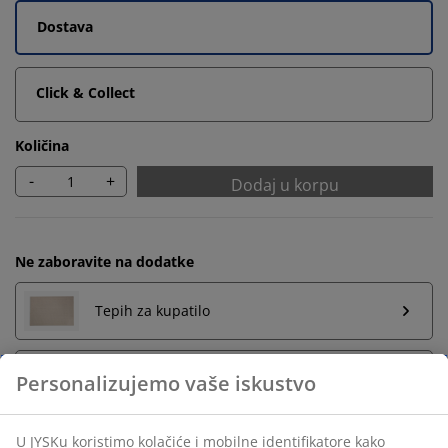
Dostava
Click & Collect
Količina
-
+
Dodaj u korpu
Ne zaboravite na dodatke
Tepih za kupatilo
Držač za peškire