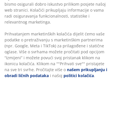
Neograničen povrat
Bez vremenskog ograničenja - vratite u bilo koju JYSK
prodavnicu
Garancija cijene
30 dana garancije cijene za sve proizvode
Fleksibilne opcije dostave
Brza i jednostavna dostava po vašem izboru
100% pamuk. Mekan, debeo i izuzetno upijajući. 500
g/m². 50x100 cm
šifra artikla: 2346112
Podaci o proizvodu