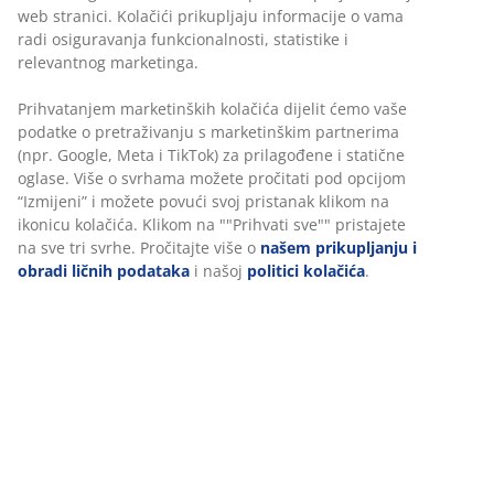
prodavnicu
Garancija cijene
30 dana garancije cijene za sve proizvode
Fleksibilne opcije dostave
Brza i jednostavna dostava po vašem izboru
100% pamuk. Mekan, debeo i izuzetno upijajući. 500
g/m². 50x100 cm
šifra artikla: 2346141
Podaci o proizvodu
Recenzije