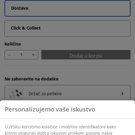
Dostava
Click & Collect
Količina
-
+
Dodaj u korpu
Ne zaboravite na dodatke
Držač za peškire
Neograničen povrat
Bez vremenskog ograničenja - vratite u bilo koju JYSK