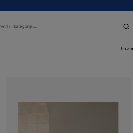
Tra
Inspira
89.4736842105
5.26315789473