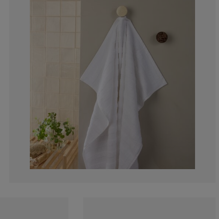
5.26315789473
0%
0%