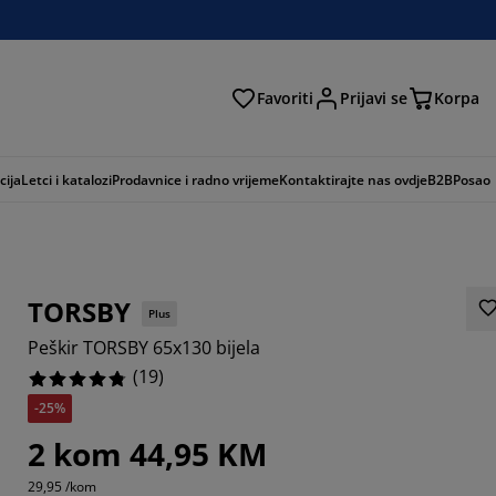
Favoriti
Prijavi se
Korpa
ži
cija
Letci i katalozi
Prodavnice i radno vrijeme
Kontaktirajte nas ovdje
B2B
Posao
TORSBY
Plus
Peškir TORSBY 65x130 bijela
(
19
)
-25%
2632%
2 kom 44,95 KM
6842%
29,95 /kom