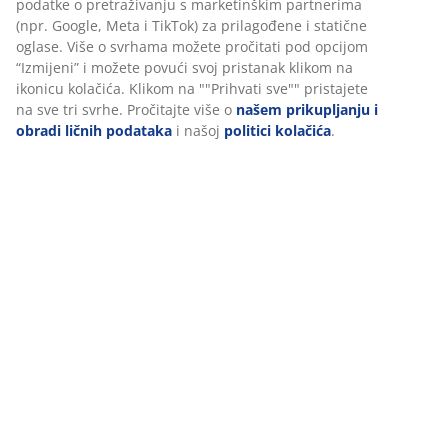
Podaci o proizvodu
Recenzije
(
116
)
Personalizujemo vaše iskustvo
Dostava
U JYSKu koristimo kolačiće i mobilne identifikatore kako bismo os
dobro iskustvo prilikom posjete našoj web stranici. Kolačići prik
informacije o vama radi osiguravanja funkcionalnosti, statistike i
relevantnog marketinga.
Prihvatanjem marketinških kolačića dijelit ćemo vaše podatke o
pretraživanju s marketinškim partnerima (npr. Google, Meta i Ti
prilagođene i statične oglase. Više o svrhama možete pročitati p
opcijom “Izmijeni” i možete povući svoj pristanak klikom na ikon