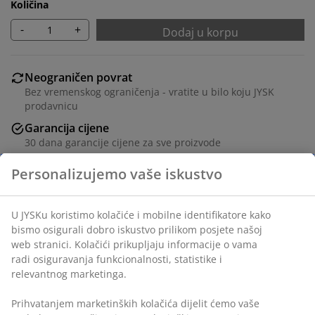
Količina
-
+
Dodaj u korpu
Neograničen povrat
Bez vremenskog ograničenja - vratite u bilo koju JYSK
prodavnicu
Garancija cijene
30 dana garancije cijene za sve proizvode
Fleksibilne opcije dostave
Brza i jednostavna dostava po vašem izboru
Poliester/pamuk. Plahta sa elastičnom gumicom za sve
vrste madraca. Sa elastičnim rubovima. 90x200x30 cm
šifra artikla: 1445542