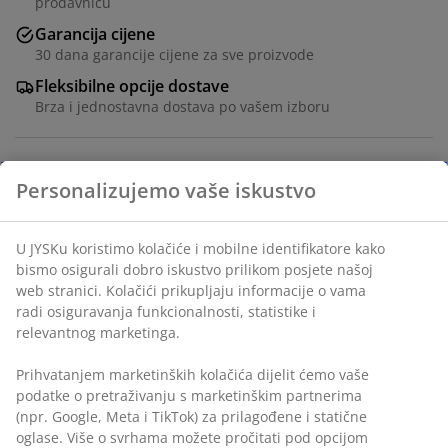
prodavnicu
Garancija cijene
30 dana garancije cijene za sve proizvode
Fleksibilne opcije dostave
Brza i jednostavna dostava po vašem izboru
100% pamuk. 200x220+2x50x70/75 cm
šifra artikla: 1847682
Podaci o proizvodu
Recenzije
(
6
)