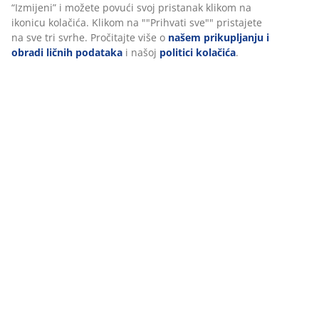
Dostava
Personalizujemo vaše iskustvo
U JYSKu koristimo kolačiće i mobilne identifikatore kako bismo os
dobro iskustvo prilikom posjete našoj web stranici. Kolačići prik
informacije o vama radi osiguravanja funkcionalnosti, statistike i
relevantnog marketinga.
Prihvatanjem marketinških kolačića dijelit ćemo vaše podatke o
pretraživanju s marketinškim partnerima (npr. Google, Meta i Ti
prilagođene i statične oglase. Više o svrhama možete pročitati p
opcijom “Izmijeni” i možete povući svoj pristanak klikom na ikon
kolačića. Klikom na ""Prihvati sve"" pristajete na sve tri svrhe. Pr
više o
našem prikupljanju i obradi ličnih podataka
i našoj
politi
kolačića
.