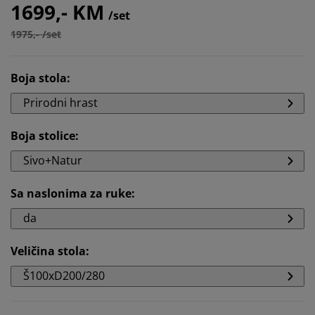
1699,- KM
/set
1975,- /set
Boja stola
:
Prirodni hrast
Boja stolice
:
Sivo+Natur
Sa naslonima za ruke
:
da
Veličina stola
:
Š100xD200/280