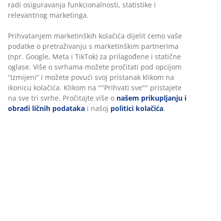
Stol: masivno drvo i hrastov furnir. Sa 2 dodatna krila
koja se mogu spremiti ispod površine stola.
Š100xD200/240/280xV75 cm. Stolice: tkanina od
baršuna i masivno drvo.
šifra artikla: S000837
Set se sastoji od sljedećih artikala
Podaci o proizvodu
Recenzije