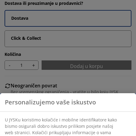
Dostava ili preuzimanje u prodavnici?
Dostava
Click & Collect
Količina
-
+
Dodaj u korpu
Neograničen povrat
Bez vremenskog ograničenja - vratite u bilo koju JYSK
prodavnicu
Garancija cijene
30 dana garancije cijene za sve proizvode
Fleksibilne opcije dostave
Brza i jednostavna dostava po vašem izboru