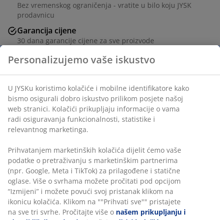
Bez vremenskog ograničenja - vratite u bilo koju JYSK
prodavnicu
Garancija cijene
30 dana garancije cijene za sve proizvode
Fleksibilne opcije dostave
Brza i jednostavna dostava po vašem izboru
Trpezarijska stolica s podstavljenim sjedalom i
naslonom presvučenima bež tkaninom. Noge od čelika
u odgovarajućoj boji.
šifra artikla: 3640302
Uputstvo za sastavljanje
Podaci o proizvodu