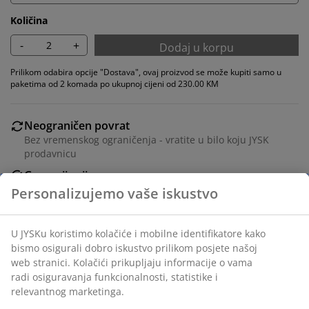
Količina
-
+
Dodaj u korpu
Prilikom odabira opcije "Dostava", ovaj proizvod se može kupiti samo u
paketima od 2 komada po ukupnoj cijeni od 230.00 KM
Neograničen povrat
Bez vremenskog ograničenja - vratite u bilo koju JYSK
prodavnicu
Garancija cijene
30 dana garancije cijene za sve proizvode
Fleksibilne opcije dostave
Brza i jednostavna dostava po vašem izboru
Trpezarijska stolica sa podstavljenim sjedalom i
zaobljenim naslonom od tamno smeđe tkanine. Crne
noge od čelika.