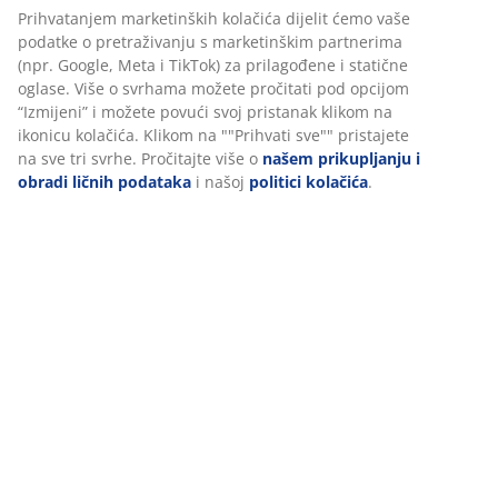
šifra artikla: 3650220
Uputstvo za sastavljanje
Podaci o proizvodu
Recenzije
(
37
)
Dostava