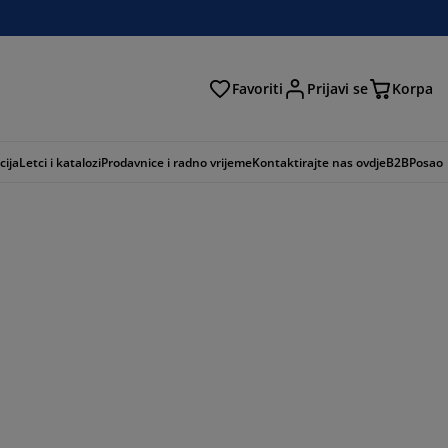
Favoriti
Prijavi se
Korpa
ži
cija
Letci i katalozi
Prodavnice i radno vrijeme
Kontaktirajte nas ovdje
B2B
Posao