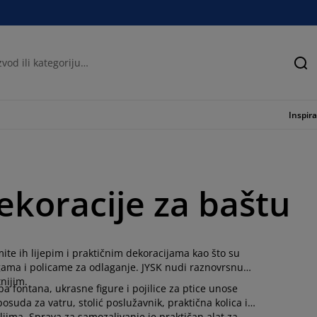
Tra
Inspira
dekoracije za baštu
mite ih lijepim i praktičnim dekoracijama kao što su
ogama i policame za odlaganje. JYSK nudi raznovrsnu
tnijim.
a fontana, ukrasne figure i pojilice za ptice unose
suda za vatru, stolić poslužavnik, praktična kolica i
teljima. Sprava za samozalivanje je praktičan alat za