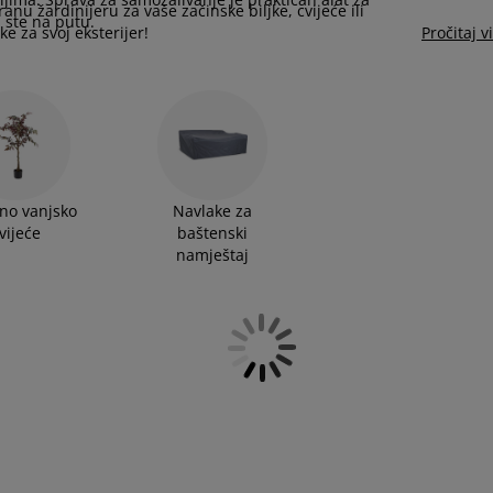
anu žardinijeru za vaše začinske biljke, cvijeće ili
a ste na putu.
e za svoj eksterijer!
Pročitaj v
no vanjsko
Navlake za
vijeće
baštenski
namještaj