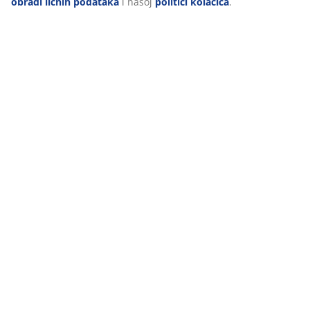
obradi ličnih podataka
i našoj
politici kolačića
.