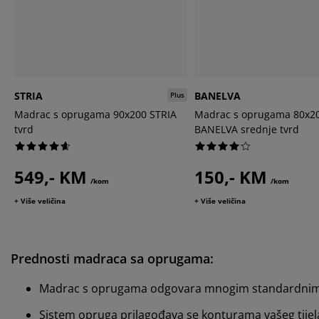
STRIA
BANELVA
Plus
Madrac s oprugama 90x200 STRIA
Madrac s oprugama 80x2
tvrd
BANELVA srednje tvrd
549,- KM
150,- KM
/kom
/kom
+ Više veličina
+ Više veličina
Prednosti madraca sa oprugama:
Madrac s oprugama odgovara mnogim standardnim okv
Sistem opruga prilagođava se konturama vašeg tijel