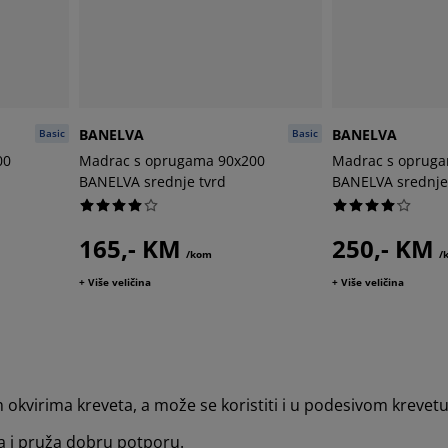
BANELVA
BANELVA
Basic
Basic
00
Madrac s oprugama 90x200
Madrac s oprug
BANELVA srednje tvrd
BANELVA srednje
165,- KM
250,- KM
/kom
/
+ Više veličina
+ Više veličina
irima kreveta, a može se koristiti i u podesivom krevet
a i pruža dobru potporu.