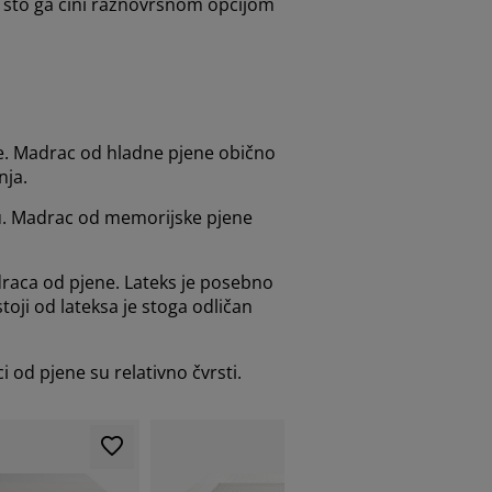
a, što ga čini raznovrsnom opcijom
jene. Madrac od hladne pjene obično
nja.
poru. Madrac od memorijske pjene
adraca od pjene. Lateks je posebno
toji od lateksa je stoga odličan
i od pjene su relativno čvrsti.