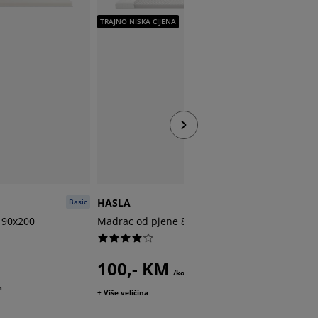
TRAJNO NI
TRAJNO NISKA CIJENA
HASLA
HASLA
Basic
Basic
 90x200
Madrac od pjene 80x200 HASLA tvrd
Madrac 
tvrd
100,- KM
/kom
110,
m
+ Više veličina
+ Više veli