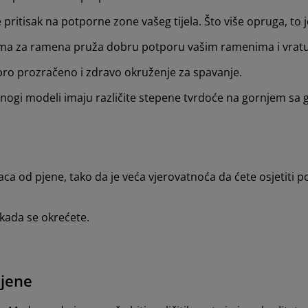
itisak na potporne zone vašeg tijela. Što više opruga, to j
ma za ramena pruža dobru potporu vašim ramenima i vratu
ro prozračeno i zdravo okruženje za spavanje.
gi modeli imaju različite stepene tvrdoće na gornjem sa go
 od pjene, tako da je veća vjerovatnoća da ćete osjetiti p
kada se okrećete.
pjene