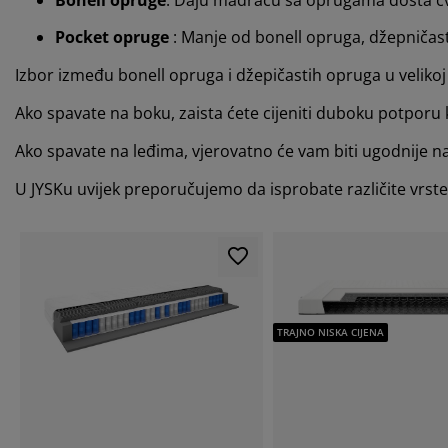
Pocket opruge
: Manje od bonell opruga, džepničast
Izbor između bonell opruga i džepičastih opruga u velikoj 
Ako spavate na boku, zaista ćete cijeniti duboku potpo
Ako spavate na leđima, vjerovatno će vam biti ugodnije
U JYSKu uvijek preporučujemo da isprobate različite vrst
TRAJNO NISKA CIJENA