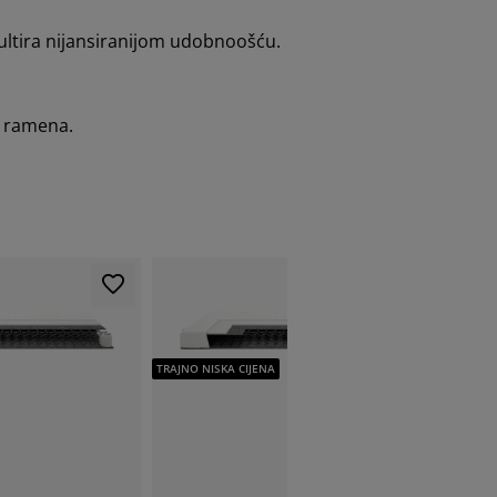
ultira nijansiranijom udobnoošću.
u ramena.
TRAJNO NISKA CIJENA
TRAJNO NI