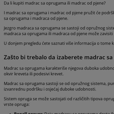
Da li kupiti madrac sa oprugama ili madrac od pjene?
I madrac sa oprugama i madrac od pjene pružit će podršku
sa oprugama i madraca od pjene.
Jezgro madraca sa oprugama se sastoji od opružnog sistem
madraca sa oprugama ili madraca od pjene može zavisiti
U donjem pregledu ćete saznati više informacija o tome koj
Zašto bi trebalo da izaberete madrac s
Madrac sa oprugama karakteriše njegova duboka udobnost i
okvir kreveta ili podesivi krevet.
Madrac sa oprugama sastoji se od opružnog sistema, punj
izvanrednu podršku i osjećaj duboke udobnosti.
Sistem opruga se može sastojati od različitih tipova opru
vrste opruga:
Bonell opruge
: Daju madracu sa oprugama dosta čvr