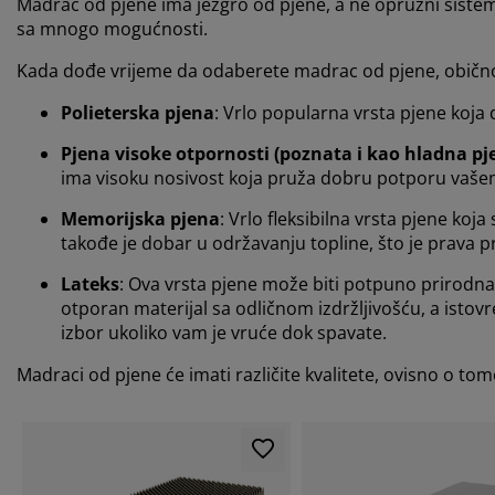
Madrac od pjene ima jezgro od pjene, a ne opružni sistem.
sa mnogo mogućnosti.
Kada dođe vrijeme da odaberete madrac od pjene, obično 
Polieterska pjena
: Vrlo popularna vrsta pjene koja d
Pjena visoke otpornosti (poznata i kao hladna pj
ima visoku nosivost koja pruža dobru potporu vašem 
Memorijska pjena
: Vrlo fleksibilna vrsta pjene ko
takođe je dobar u održavanju topline, što je prava 
Lateks
: Ova vrsta pjene može biti potpuno prirodna 
otporan materijal sa odličnom izdržljivošću, a istovr
izbor ukoliko vam je vruće dok spavate.
Madraci od pjene će imati različite kvalitete, ovisno o tome