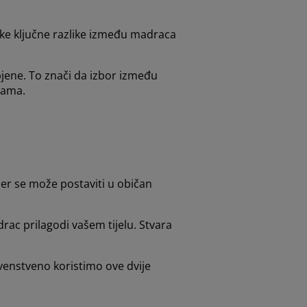
eke ključne razlike između madraca
pjene. To znači da izbor između
bama.
er se može postaviti u običan
ac prilagodi vašem tijelu. Stvara
rvenstveno koristimo ove dvije