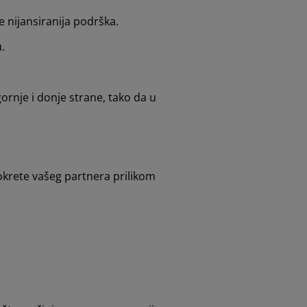
e nijansiranija podrška.
.
rnje i donje strane, tako da u
okrete vašeg partnera prilikom