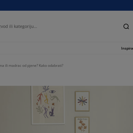
Tra
Inspira
a ili madrac od pjene? Kako odabrati?