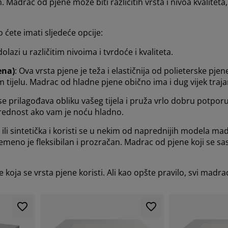
 Madrac od pjene može biti različitih vrsta i nivoa kvalitet
ćete imati sljedeće opcije:
olazi u različitim nivoima i tvrdoće i kvaliteta.
ena)
: Ova vrsta pjene je teža i elastičnija od polieterske p
tijelu. Madrac od hladne pjene obično ima i dug vijek traja
ja se prilagođava obliku vašeg tijela i pruža vrlo dobru pot
prednost ako vam je noću hladno.
ili sintetička i koristi se u nekim od naprednijih modela m
emeno je fleksibilan i prozračan. Madrac od pjene koji se sas
 koja se vrsta pjene koristi. Ali kao opšte pravilo, svi madrac