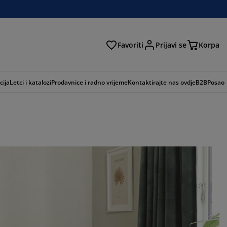
Favoriti
Prijavi se
Korpa
ži
cija
Letci i katalozi
Prodavnice i radno vrijeme
Kontaktirajte nas ovdje
B2B
Posao