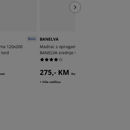
BANELVA
BANELV
Basic
Basic
ama 120x200
Madrac s oprugama 140x200
Madrac 
 tvrd
BANELVA srednje tvrd
BANELVA
275,- KM
300,
kom
/kom
+ Više veličina
+ Više veli
u