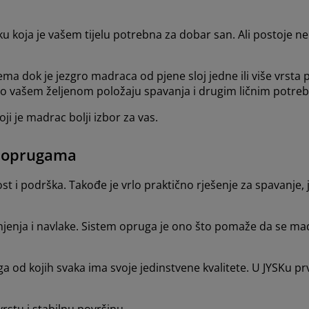
 koja je vašem tijelu potrebna za dobar san. Ali postoje n
a dok je jezgro madraca od pjene sloj jedne ili više vrsta 
 o vašem željenom položaju spavanja i drugim ličnim potre
i je madrac bolji izbor za vas.
a oprugama
 podrška. Takođe je vrlo praktično rješenje za spavanje, j
enja i navlake. Sistem opruga je ono što pomaže da se madr
ga od kojih svaka ima svoje jedinstvene kvalitete. U JYSKu p
stu i stabilnu površinu